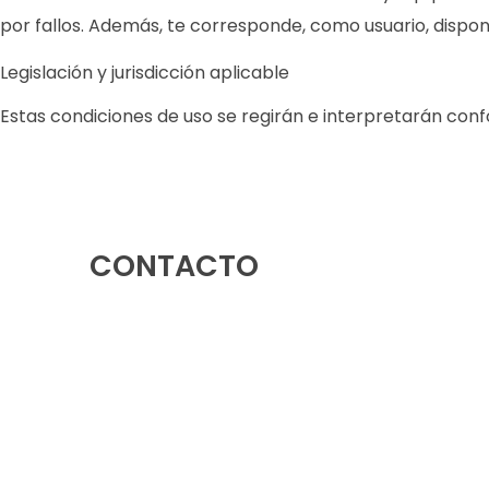
por fallos. Además, te corresponde, como usuario, dispo
Legislación y jurisdicción aplicable
Estas condiciones de uso se regirán e interpretarán confo
CONTACTO
Rotonda Avenida Europa, 03503, Benidorm,
Alicante
966 39 92 85
-
633 79 38 88
info@ledsolutions.es