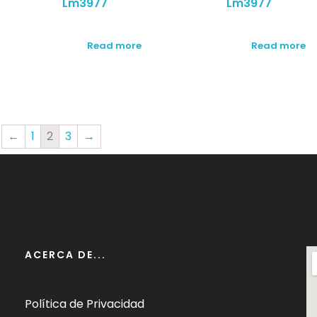
Lm3977
Lm3977
Read more
Read more
←
1
2
3
→
ACERCA DE...
Política de Privacidad