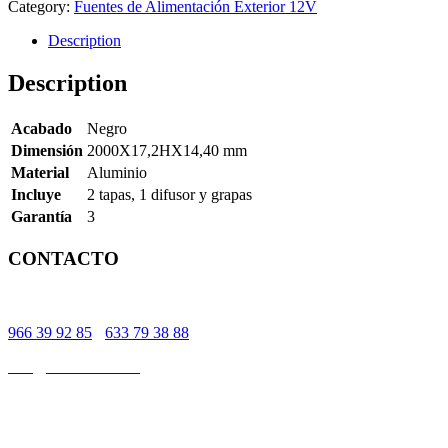
Category:
Fuentes de Alimentación Exterior 12V
Description
Description
Acabado
Negro
Dimensión
2000X17,2HX14,40 mm
Material
Aluminio
Incluye
2 tapas, 1 difusor y grapas
Garantía
3
CONTACTO
Rotonda Avenida Europa, 03503, Benidorm, Alicante
966 39 92 85
-
633 79 38 88
info@ledsolutions.es
633 79 38 88