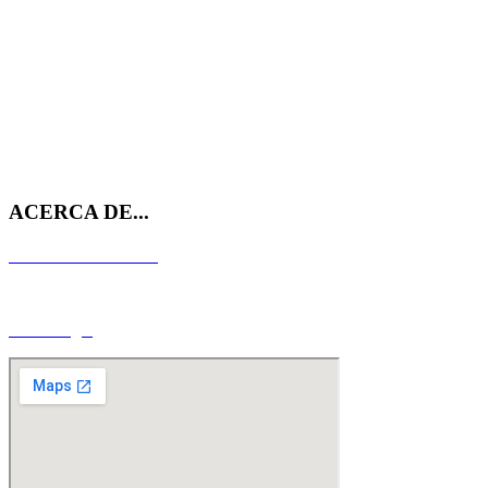
633 54 07 09
ACERCA DE...
Política de Privacidad
Aviso Legal