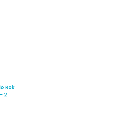
io Rok
– 2