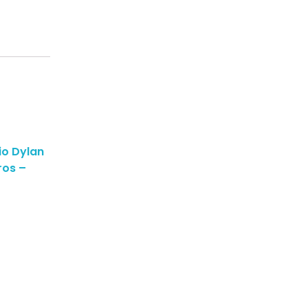
io Dylan
ros –