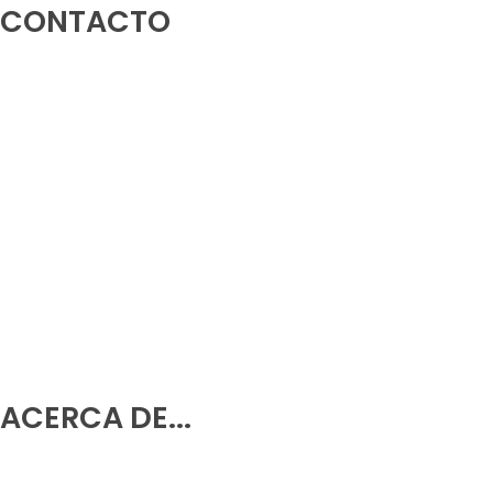
CONTACTO
Rotonda Avenida Europa, 03503, Benidorm, Alicante
966 39 92 85
-
633 79 38 88
info@ledsolutions.es
633 79 38 88
633 54 07 09
ACERCA DE...