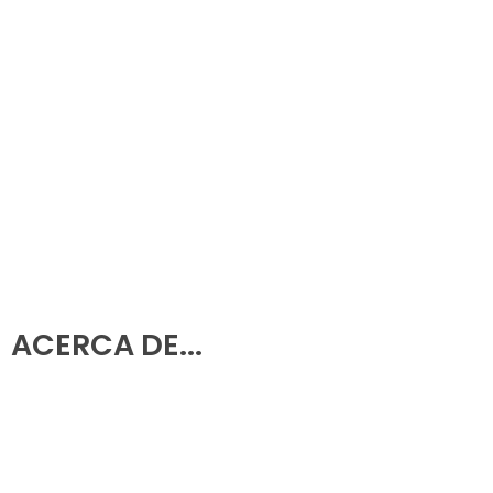
Rotonda Avenida Europa, 03503, Benidorm, Alicante
966 39 92 85
-
633 79 38 88
info@ledsolutions.es
633 79 38 88
633 54 07 09
ACERCA DE...
Política de Privacidad