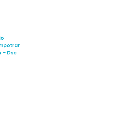
io
Empotrar
s – Dsc