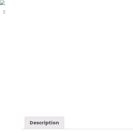
Just another WordPress site
Led Solutions
Description