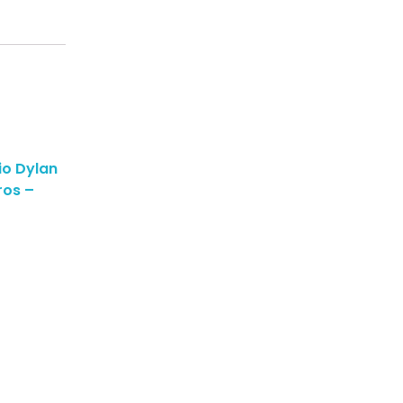
io Dylan
ros –