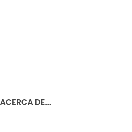
Rotonda Avenida Europa, 03503, Benidorm, Alicante
966 39 92 85
-
633 79 38 88
info@ledsolutions.es
633 79 38 88
633 54 07 09
ACERCA DE...
Política de Privacidad