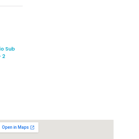
io Sub
 2