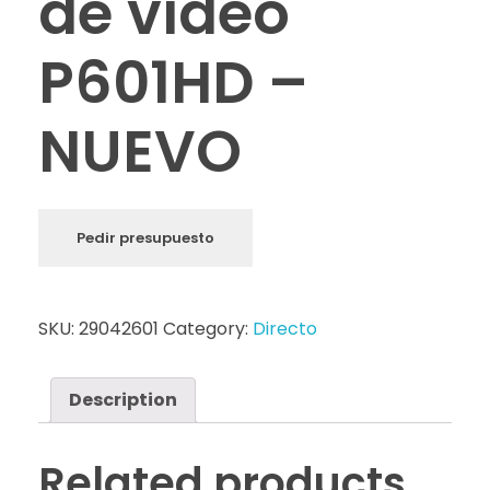
de vídeo
P601HD –
NUEVO
Pedir presupuesto
SKU:
29042601
Category:
Directo
Description
Related products