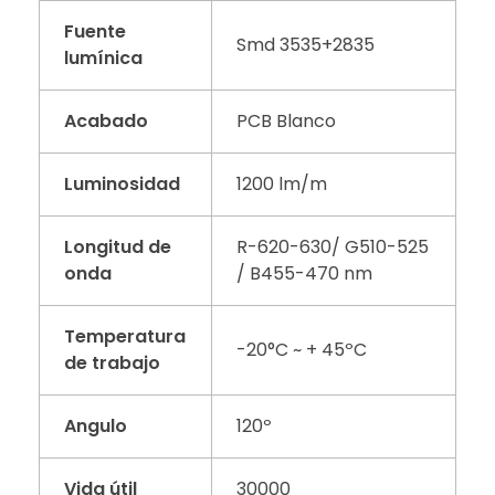
Fuente
Smd 3535+2835
lumínica
Acabado
PCB Blanco
Luminosidad
1200 lm/m
Longitud de
R-620-630/ G510-525
onda
/ B455-470 nm
Temperatura
-20°C ~ + 45ºC
de trabajo
Angulo
120º
Vida útil
30000