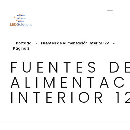
Just another WordPress site
Led Solutions
Portada
»
Fuentes de Alimentación Interior 12V
»
Página 2
FUENTES D
ALIMENTAC
INTERIOR 1