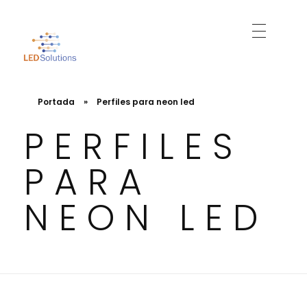
Just another WordPress site
Led Solutions
Portada
»
Perfiles para neon led
PERFILES
PARA
NEON LED