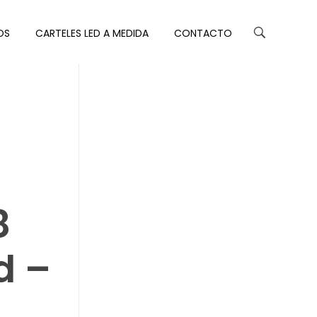
OS
CARTELES LED A MEDIDA
CONTACTO
8
d –