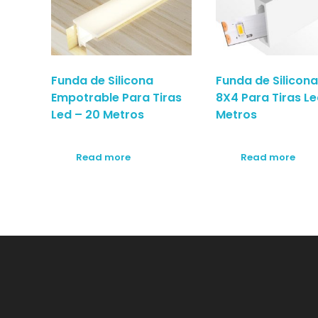
Funda de Silicona
Funda de Silicona
Empotrable Para Tiras
8X4 Para Tiras Le
Led – 20 Metros
Metros
Read more
Read more