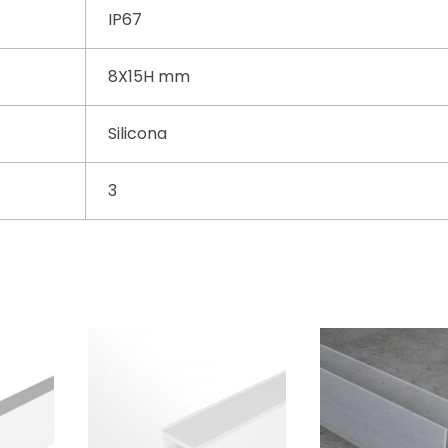
IP67
8X15H mm
Silicona
3