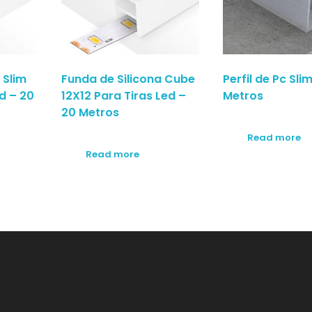
 Slim
Funda de Silicona Cube
Perfil de Pc Slim
d – 20
12X12 Para Tiras Led –
Metros
20 Metros
Read more
Read more