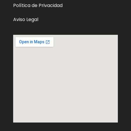
Política de Privacidad
Aviso Legal