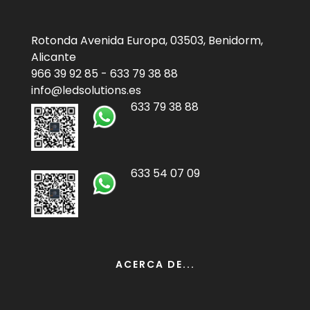
Rotonda Avenida Europa, 03503, Benidorm,
Alicante
966 39 92 85
-
633 79 38 88
info@ledsolutions.es
633 79 38 88
633 54 07 09
ACERCA DE...