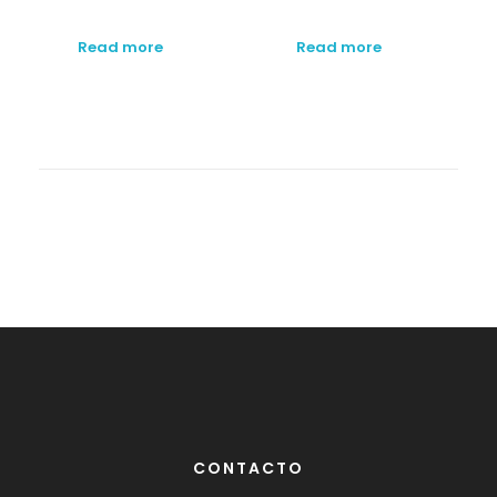
Read more
Read more
CONTACTO